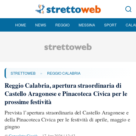
HOME
NEWS
REGGIO
MESSINA
SPORT
CALA
»
STRETTOWEB
REGGIO CALABRIA
Reggio Calabria, apertura straordinaria di
Castello Aragonese e Pinacoteca Civica per le
prossime festività
Prevista l’apertura straordinaria del Castello Aragonese e
della Pinacoteca Civica per le festività di aprile, maggio e
giugno
di
Consolato Cicciù
17 Apr 2026 | 12:42