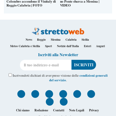
Colombre accendono il Vinitaly di
no Ponte sbarca a Messina |
Reggio Calabria | FOTO
VIDEO
News
Reggio
Messina
Calabria
Sicilia
Meteo Calabria e Sicilia
Sport
Notizie dall’Italia
Esteri
Auguri
Iscriviti alla Newsletter
Il tuo indirizzo e-mail
condizioni generali
Iscrivendoti dichiari di aver preso visione delle
del servizio
.
Chi siamo
Redazione
Contatti
Note Legali
Privacy