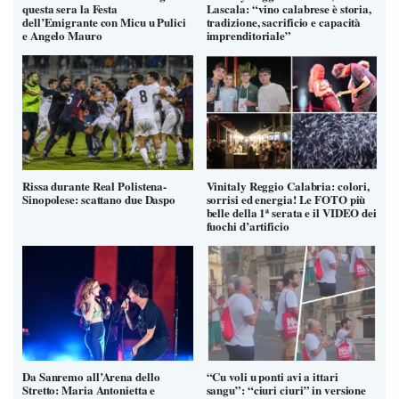
questa sera la Festa
Lascala: “vino calabrese è storia,
dell’Emigrante con Micu u Pulici
tradizione, sacrificio e capacità
e Angelo Mauro
imprenditoriale”
Rissa durante Real Polistena-
Vinitaly Reggio Calabria: colori,
Sinopolese: scattano due Daspo
sorrisi ed energia! Le FOTO più
belle della 1ª serata e il VIDEO dei
fuochi d’artificio
Da Sanremo all’Arena dello
“Cu voli u ponti avi a ittari
Stretto: Maria Antonietta e
sangu”: “ciuri ciuri” in versione