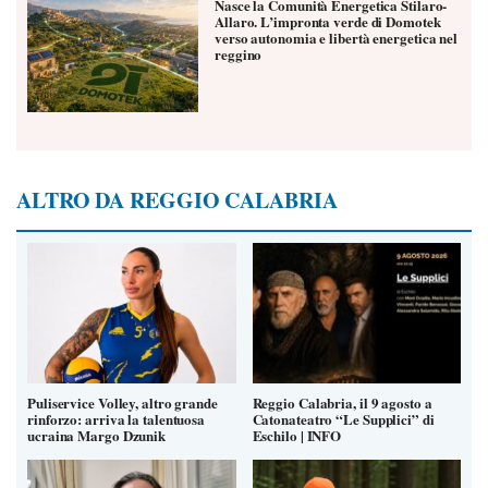
Nasce la Comunità Energetica Stilaro-
Allaro. L’impronta verde di Domotek
verso autonomia e libertà energetica nel
reggino
ALTRO DA REGGIO CALABRIA
Puliservice Volley, altro grande
Reggio Calabria, il 9 agosto a
rinforzo: arriva la talentuosa
Catonateatro “Le Supplici” di
ucraina Margo Dzunik
Eschilo | INFO