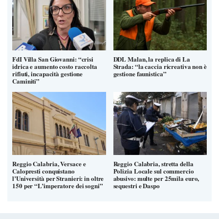
FdI Villa San Giovanni: “crisi
DDL Malan, la replica di La
idrica e aumento costo raccolta
Strada: “la caccia ricreativa non è
rifiuti, incapacità gestione
gestione faunistica”
Caminiti”
Reggio Calabria, Versace e
Reggio Calabria, stretta della
Calopresti conquistano
Polizia Locale sul commercio
l’Università per Stranieri: in oltre
abusivo: multe per 25mila euro,
150 per “L’imperatore dei sogni”
sequestri e Daspo