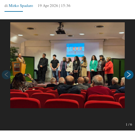
di
Mirko Spadaro
19 Apr 2026 | 15:36
1
/
6