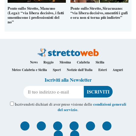
Ponte sullo Stretto, Mancuso
Ponte sullo Stretto, Siracusano:
(Lega): “via libera decisivo, i fatti
“via libera decisivo, smentiti i gufi
smentiscono i professionisti del
e ora non si torna più indietro”
no”
News
Reggio
Messina
Calabria
Sicilia
Meteo Calabria e Sicilia
Sport
Notizie dall’Italia
Esteri
Auguri
Iscriviti alla Newsletter
Il tuo indirizzo e-mail
condizioni generali
Iscrivendoti dichiari di aver preso visione delle
del servizio
.