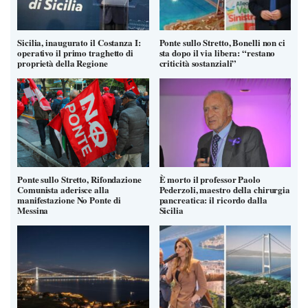
Sicilia, inaugurato il Costanza I:
Ponte sullo Stretto, Bonelli non ci
operativo il primo traghetto di
sta dopo il via libera: “restano
proprietà della Regione
criticità sostanziali”
Ponte sullo Stretto, Rifondazione
È morto il professor Paolo
Comunista aderisce alla
Pederzoli, maestro della chirurgia
manifestazione No Ponte di
pancreatica: il ricordo dalla
Messina
Sicilia