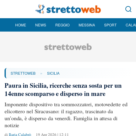
HOME
NEWS
REGGIO
MESSINA
SPORT
CALA
»
STRETTOWEB
SICILIA
Paura in Sicilia, ricerche senza sosta per un
14enne scomparso e disperso in mare
Imponente dispositivo tra sommozzatori, motovedette ed
elicottero nel Siracusano: il ragazzo, trascinato da
un’onda, è disperso da venerdì. Famiglia in attesa di
notizie
di
Ilaria Calabrò
19 Apr 2026 | 12:11