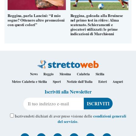
Reggina, parla Lancini: “il mio
Reggina, goleada alla Bruinese
sogno? Ottenere altre promozioni
nel primo test in ritiro: Alma
con questi colori”
scatenato. Schieramenti e
giocatori utilizzati: le prime
indicazioni di Marchionni
News
Reggio
Messina
Calabria
Sicilia
Meteo Calabria e Sicilia
Sport
Notizie dall’Italia
Esteri
Auguri
Iscriviti alla Newsletter
Il tuo indirizzo e-mail
condizioni generali
Iscrivendoti dichiari di aver preso visione delle
del servizio
.