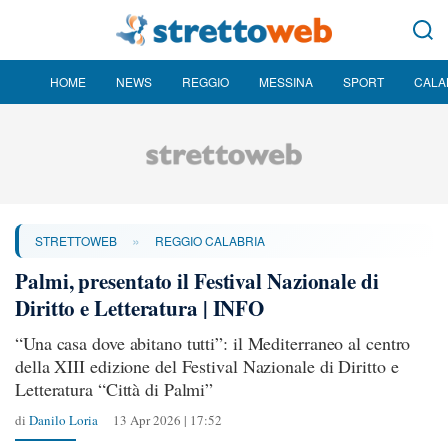
HOME
NEWS
REGGIO
MESSINA
SPORT
CALA
»
STRETTOWEB
REGGIO CALABRIA
Palmi, presentato il Festival Nazionale di
Diritto e Letteratura | INFO
“Una casa dove abitano tutti”: il Mediterraneo al centro
della XIII edizione del Festival Nazionale di Diritto e
Letteratura “Città di Palmi”
di
Danilo Loria
13 Apr 2026 | 17:52