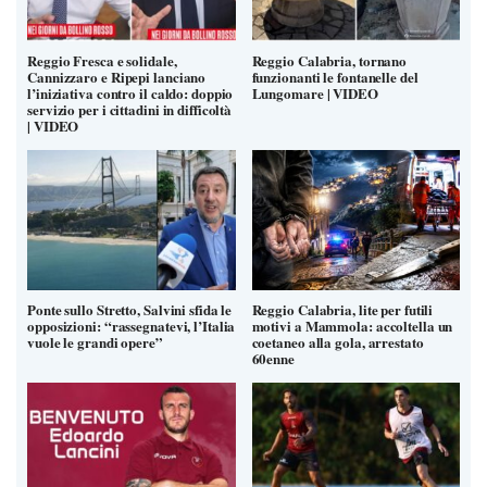
Reggio Fresca e solidale,
Reggio Calabria, tornano
Cannizzaro e Ripepi lanciano
funzionanti le fontanelle del
l’iniziativa contro il caldo: doppio
Lungomare | VIDEO
servizio per i cittadini in difficoltà
| VIDEO
Ponte sullo Stretto, Salvini sfida le
Reggio Calabria, lite per futili
opposizioni: “rassegnatevi, l’Italia
motivi a Mammola: accoltella un
vuole le grandi opere”
coetaneo alla gola, arrestato
60enne