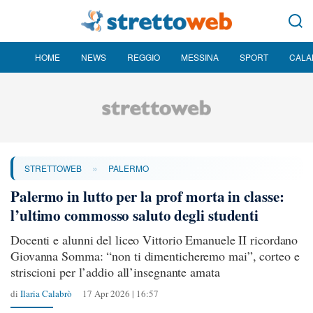
HOME
NEWS
REGGIO
MESSINA
SPORT
CALA
»
STRETTOWEB
PALERMO
Palermo in lutto per la prof morta in classe:
l’ultimo commosso saluto degli studenti
Docenti e alunni del liceo Vittorio Emanuele II ricordano
Giovanna Somma: “non ti dimenticheremo mai”, corteo e
striscioni per l’addio all’insegnante amata
di
Ilaria Calabrò
17 Apr 2026 | 16:57