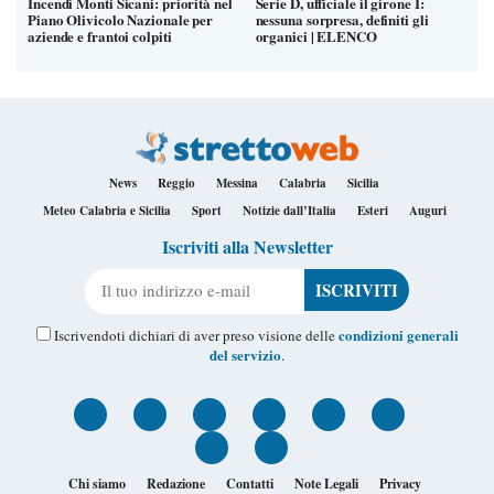
Incendi Monti Sicani: priorità nel
Serie D, ufficiale il girone I:
Piano Olivicolo Nazionale per
nessuna sorpresa, definiti gli
aziende e frantoi colpiti
organici | ELENCO
News
Reggio
Messina
Calabria
Sicilia
Meteo Calabria e Sicilia
Sport
Notizie dall’Italia
Esteri
Auguri
Iscriviti alla Newsletter
Il tuo indirizzo e-mail
condizioni generali
Iscrivendoti dichiari di aver preso visione delle
del servizio
.
Chi siamo
Redazione
Contatti
Note Legali
Privacy