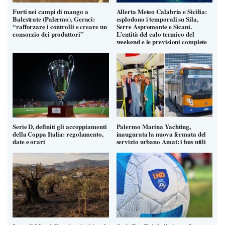
Furti nei campi di mango a
Allerta Meteo Calabria e Sicilia:
Balestrate (Palermo), Geraci:
esplodono i temporali su Sila,
“rafforzare i controlli e creare un
Serre Aspromonte e Sicani.
consorzio dei produttori”
L’entità del calo termico del
weekend e le previsioni complete
Serie D, definiti gli accoppiamenti
Palermo Marina Yachting,
della Coppa Italia: regolamento,
inaugurata la nuova fermata del
date e orari
servizio urbano Amat: i bus utili