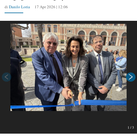
di
Danilo Loria
17 Apr 2026 | 12:06
1
/
3