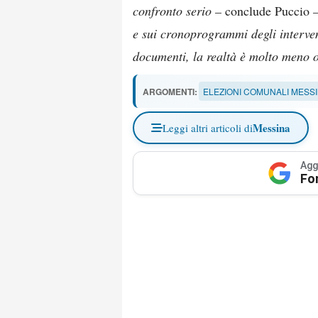
confronto serio –
conclude Puccio
–
e sui cronoprogrammi degli interven
documenti, la realtà è molto meno 
ARGOMENTI:
ELEZIONI COMUNALI MESSI
Messina
Leggi altri articoli di
Agg
Fo