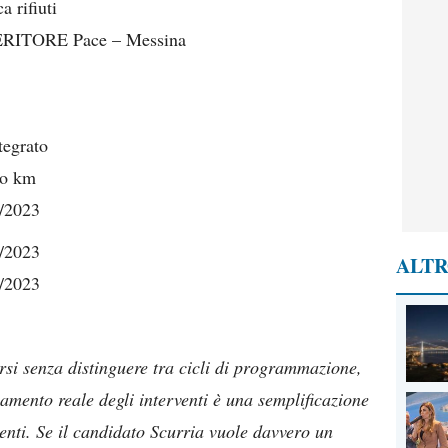
 rifiuti
ERITORE Pace – Messina
tegrato
ro km
2/2023
2/2023
ALTR
2/2023
rsi senza distinguere tra cicli di programmazione,
zamento reale degli interventi è una semplificazione
nti. Se il candidato Scurria vuole davvero un