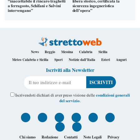
“inaccettabile il rincaro traghetti
libera storico, certificata la
a ferragosto, Schifani e Salvini
sicurezza ingegneristica
intervengano”
dell’opera”
News
Reggio
Messina
Calabria
Sicilia
Meteo Calabria e Sicilia
Sport
Notizie dall’Italia
Esteri
Auguri
Iscriviti alla Newsletter
Il tuo indirizzo e-mail
condizioni generali
Iscrivendoti dichiari di aver preso visione delle
del servizio
.
Chi siamo
Redazione
Contatti
Note Legali
Privacy