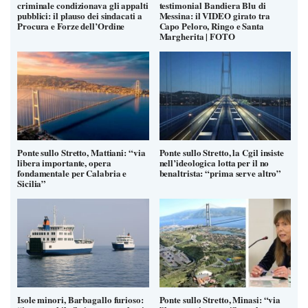
criminale condizionava gli appalti
testimonial Bandiera Blu di
pubblici: il plauso dei sindacati a
Messina: il VIDEO girato tra
Procura e Forze dell’Ordine
Capo Peloro, Ringo e Santa
Margherita | FOTO
Ponte sullo Stretto, Mattiani: “via
Ponte sullo Stretto, la Cgil insiste
libera importante, opera
nell’ideologica lotta per il no
fondamentale per Calabria e
benaltrista: “prima serve altro”
Sicilia”
Isole minori, Barbagallo furioso:
Ponte sullo Stretto, Minasi: “via