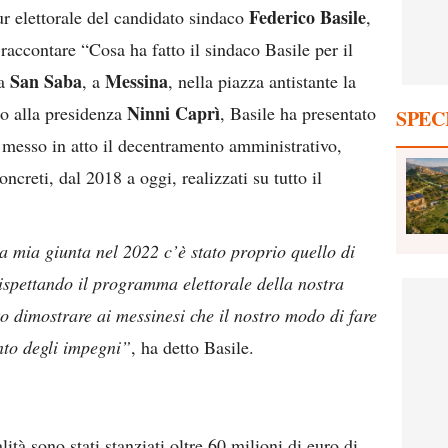
Federico Basile
ur elettorale del candidato sindaco
,
 raccontare “Cosa ha fatto il sindaco Basile per il
San Saba
Messina
 a
, a
, nella piazza antistante la
Ninni Caprì
to alla presidenza
, Basile ha presentato
SPEC
ià messo in atto il decentramento amministrativo,
ncreti, dal 2018 a oggi, realizzati su tutto il
la mia giunta nel 2022 c’è stato proprio quello di
rispettando il programma elettorale della nostra
 dimostrare ai messinesi che il nostro modo di fare
nto degli impegni”
, ha detto Basile.
lità sono stati stanziati oltre 60 milioni di euro di