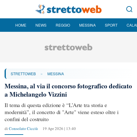
HOME
NEWS
REGGIO
MESSINA
SPORT
CALA
»
STRETTOWEB
MESSINA
Messina, al via il concorso fotografico dedicato
a Michelangelo Vizzini
Il tema di questa edizione è “L’Arte tra storia e
modernità”, il concetto di "Arte" viene esteso oltre i
confini del costruito
di
Consolato Cicciù
19 Apr 2026 | 13:40