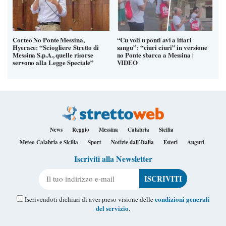
Corteo No Ponte Messina,
“Cu voli u ponti avi a ittari
Hyerace: “Sciogliere Stretto di
sangu”: “ciuri ciuri” in versione
Messina S.p.A., quelle risorse
no Ponte sbarca a Messina |
servono alla Legge Speciale”
VIDEO
News
Reggio
Messina
Calabria
Sicilia
Meteo Calabria e Sicilia
Sport
Notizie dall’Italia
Esteri
Auguri
Iscriviti alla Newsletter
Il tuo indirizzo e-mail
condizioni generali
Iscrivendoti dichiari di aver preso visione delle
del servizio
.