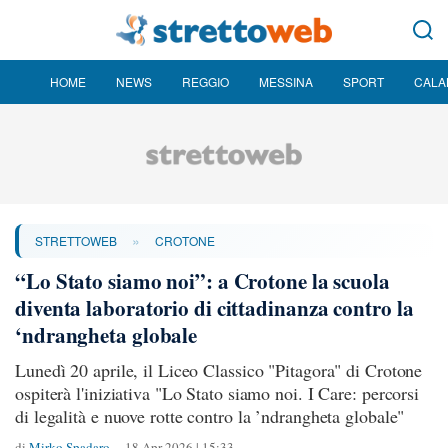
HOME
NEWS
REGGIO
MESSINA
SPORT
CALA
»
STRETTOWEB
CROTONE
“Lo Stato siamo noi”: a Crotone la scuola
diventa laboratorio di cittadinanza contro la
‘ndrangheta globale
Lunedì 20 aprile, il Liceo Classico "Pitagora" di Crotone
ospiterà l'iniziativa "Lo Stato siamo noi. I Care: percorsi
di legalità e nuove rotte contro la ’ndrangheta globale"
di
Mirko Spadaro
18 Apr 2026 | 15:33