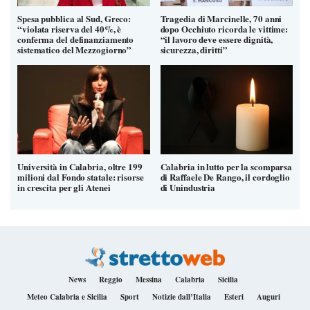
Spesa pubblica al Sud, Greco:
Tragedia di Marcinelle, 70 anni
“violata riserva del 40%, è
dopo Occhiuto ricorda le vittime:
conferma del definanziamento
“il lavoro deve essere dignità,
sistematico del Mezzogiorno”
sicurezza, diritti”
Università in Calabria, oltre 199
Calabria in lutto per la scomparsa
milioni dal Fondo statale: risorse
di Raffaele De Rango, il cordoglio
in crescita per gli Atenei
di Unindustria
News
Reggio
Messina
Calabria
Sicilia
Meteo Calabria e Sicilia
Sport
Notizie dall’Italia
Esteri
Auguri