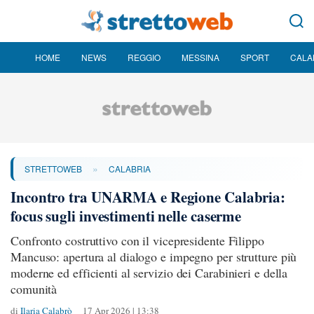
HOME
NEWS
REGGIO
MESSINA
SPORT
CALA
»
STRETTOWEB
CALABRIA
Incontro tra UNARMA e Regione Calabria:
focus sugli investimenti nelle caserme
Confronto costruttivo con il vicepresidente Filippo
Mancuso: apertura al dialogo e impegno per strutture più
moderne ed efficienti al servizio dei Carabinieri e della
comunità
di
Ilaria Calabrò
17 Apr 2026 | 13:38