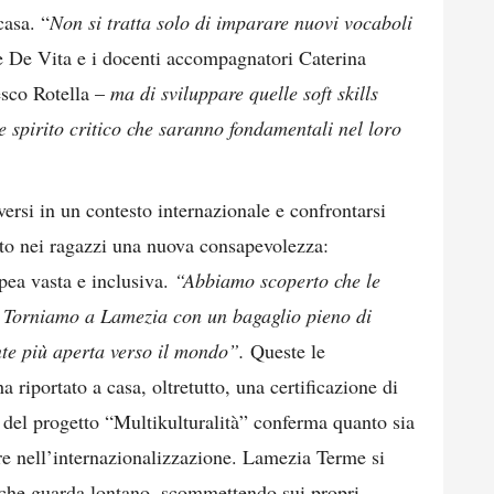
casa. “
Non si tratta solo di imparare nuovi vocaboli
 De Vita e i docenti accompagnatori Caterina
esco Rotella –
ma di sviluppare quelle soft skills
e spirito critico che saranno fondamentali nel loro
ersi in un contesto internazionale e confrontarsi
olato nei ragazzi una nuova consapevolezza:
pea vasta e inclusiva.
“Abbiamo scoperto che le
. Torniamo a Lamezia con un bagaglio pieno di
te più aperta verso il mondo”.
Queste le
 riportato a casa, oltretutto, una certificazione di
so del progetto “Multikulturalità” conferma quanto sia
tire nell’internazionalizzazione. Lamezia Terme si
 che guarda lontano, scommettendo sui propri