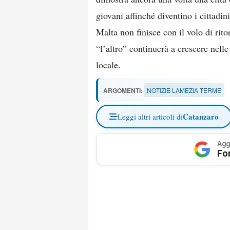
giovani affinché diventino i cittadi
Malta non finisce con il volo di rito
“l’altro” continuerà a crescere nell
locale.
ARGOMENTI:
NOTIZIE LAMEZIA TERME
Catanzaro
Leggi altri articoli di
Agg
Fo