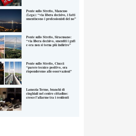
Ponte sullo Stretto, Mancuso
(Lega): “via libera decisivo, i fatti
smentiscono i professionisti del no”
Ponte sullo Stretto, Siracusano:
“via libera decisivo, smentiti i gufi
e ora non si torna più indietro”
Ponte sullo Stretto, Ciucci:
“parere tecnico positivo, ora
risponderemo alle osservazioni”
Lamezia Terme, branchi di
cinghiali nel centro cittadino:
cresce l’allarme tra i residenti