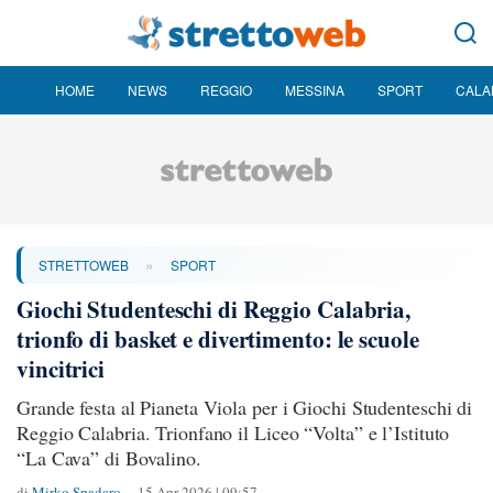
HOME
NEWS
REGGIO
MESSINA
SPORT
CALA
»
STRETTOWEB
SPORT
Giochi Studenteschi di Reggio Calabria,
trionfo di basket e divertimento: le scuole
vincitrici
Grande festa al Pianeta Viola per i Giochi Studenteschi di
Reggio Calabria. Trionfano il Liceo “Volta” e l’Istituto
“La Cava” di Bovalino.
di
Mirko Spadaro
15 Apr 2026 | 09:57