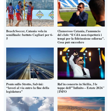
Beach Soccer, Catania vola in
Clamoroso Catania, l’annuncio
semifinale: battuto Cagliari per 6-
del club: “il CdA non rispetterà i
5
tempi per la fideiussione odierna”.
Cosa può succedere
Ponte sullo Stretto, Salvini:
Raf in concerto in Sicilia, 3 le
“lavori al via entro la fine della
tappe dell'”Infinito – Estate 2026″
legislatura”
| INFO