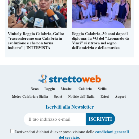
Vinitaly Reggio Calabria, Gallo:
Reggio Calabria, 30 anni dopo il
“racconteremo una Calabria in
diploma: la VG del “Leonardo da
evoluzione e che non torna
Vinci” si ritrova nel segno
indietro” | INTERVISTA
dell’amicizia e della musica
News
Reggio
Messina
Calabria
Sicilia
Meteo Calabria e Sicilia
Sport
Notizie dall’Italia
Esteri
Auguri
Iscriviti alla Newsletter
Il tuo indirizzo e-mail
condizioni generali
Iscrivendoti dichiari di aver preso visione delle
del servizio
.