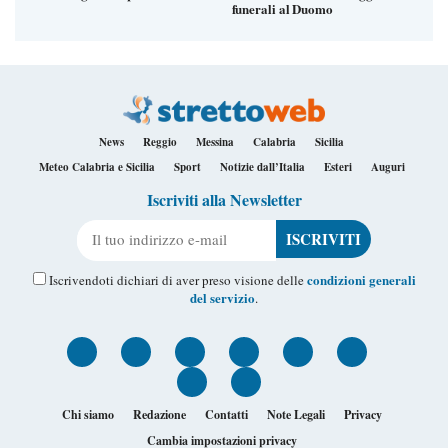
funerali al Duomo
News
Reggio
Messina
Calabria
Sicilia
Meteo Calabria e Sicilia
Sport
Notizie dall’Italia
Esteri
Auguri
Iscriviti alla Newsletter
Il tuo indirizzo e-mail
condizioni generali
Iscrivendoti dichiari di aver preso visione delle
del servizio
.
Chi siamo
Redazione
Contatti
Note Legali
Privacy
Cambia impostazioni privacy