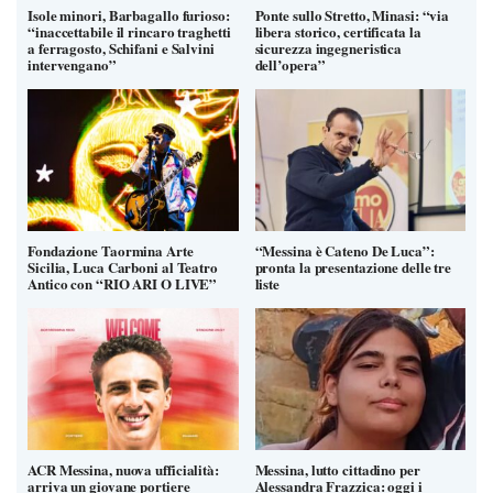
Isole minori, Barbagallo furioso:
Ponte sullo Stretto, Minasi: “via
“inaccettabile il rincaro traghetti
libera storico, certificata la
a ferragosto, Schifani e Salvini
sicurezza ingegneristica
intervengano”
dell’opera”
Fondazione Taormina Arte
“Messina è Cateno De Luca”:
Sicilia, Luca Carboni al Teatro
pronta la presentazione delle tre
Antico con “RIO ARI O LIVE”
liste
ACR Messina, nuova ufficialità:
Messina, lutto cittadino per
arriva un giovane portiere
Alessandra Frazzica: oggi i