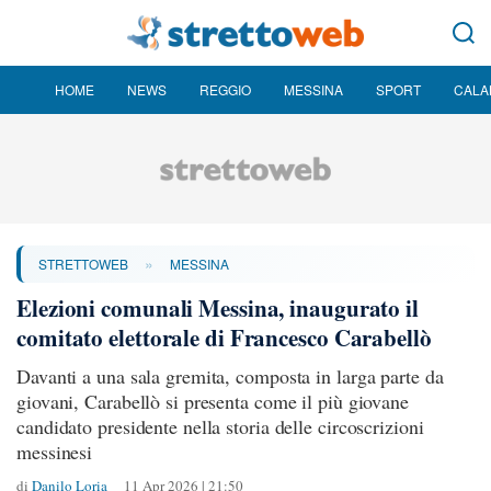
HOME
NEWS
REGGIO
MESSINA
SPORT
CALA
»
STRETTOWEB
MESSINA
Elezioni comunali Messina, inaugurato il
comitato elettorale di Francesco Carabellò
Davanti a una sala gremita, composta in larga parte da
giovani, Carabellò si presenta come il più giovane
candidato presidente nella storia delle circoscrizioni
messinesi
di
Danilo Loria
11 Apr 2026 | 21:50