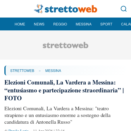
HOME
NEWS
REGGIO
MESSINA
SPORT
CALA
»
STRETTOWEB
MESSINA
Elezioni Comunali, La Vardera a Messina:
“entusiasmo e partecipazione straordinaria” |
FOTO
Elezioni Comunali, La Vardera a Messina: "teatro
strapieno e un entusiasmo enorme a sostegno della
candidatura di Antonella Russo"
di
Danilo Loria
11 Apr 2026 | 22:16