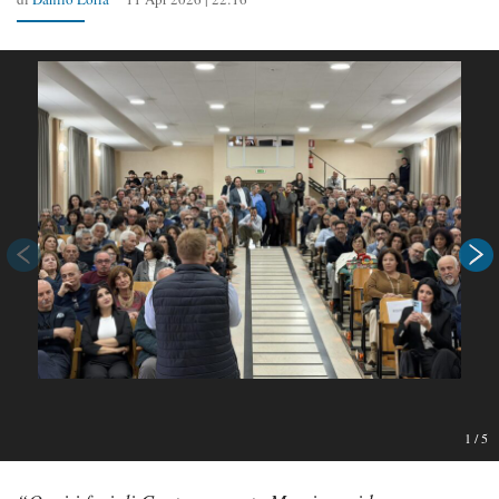
1
/
5