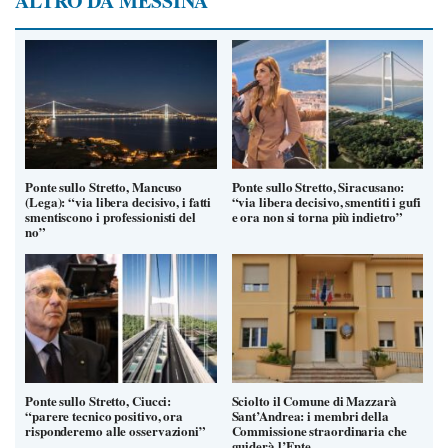
ALTRO DA MESSINA
Ponte sullo Stretto, Mancuso
Ponte sullo Stretto, Siracusano:
(Lega): “via libera decisivo, i fatti
“via libera decisivo, smentiti i gufi
smentiscono i professionisti del
e ora non si torna più indietro”
no”
Ponte sullo Stretto, Ciucci:
Sciolto il Comune di Mazzarà
“parere tecnico positivo, ora
Sant’Andrea: i membri della
risponderemo alle osservazioni”
Commissione straordinaria che
guiderà l’Ente