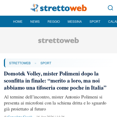
HOME
NEWS
REGGIO
MESSINA
SPORT
CALA
»
STRETTOWEB
SPORT
Domotek Volley, mister Polimeni dopo la
sconfitta in finale: “merito a loro, ma noi
abbiamo una tifoseria come poche in Italia”
Al termine dell’incontro, mister Antonio Polimeni si
presenta ai microfoni con la schiena dritta e lo sguardo
già proiettato al futuro
di
Consolato Cicciù
16 Apr 2026 | 14:36