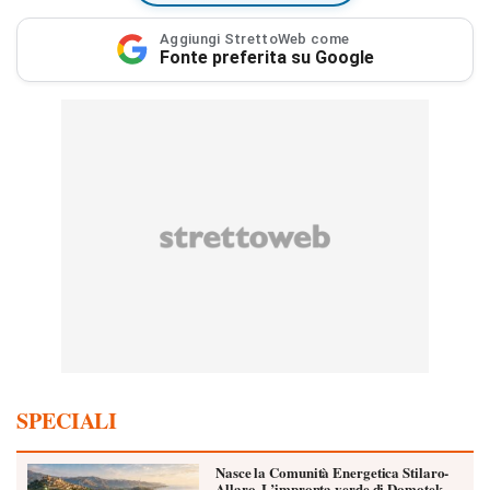
Aggiungi StrettoWeb come
Fonte preferita su Google
SPECIALI
Nasce la Comunità Energetica Stilaro-
Allaro. L’impronta verde di Domotek