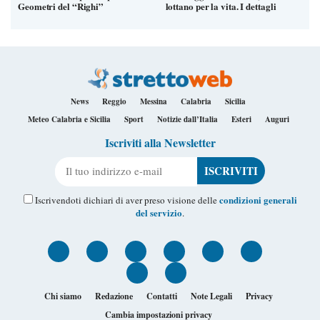
Geometri del “Righi”
lottano per la vita. I dettagli
News
Reggio
Messina
Calabria
Sicilia
Meteo Calabria e Sicilia
Sport
Notizie dall’Italia
Esteri
Auguri
Iscriviti alla Newsletter
Il tuo indirizzo e-mail
condizioni generali
Iscrivendoti dichiari di aver preso visione delle
del servizio
.
Chi siamo
Redazione
Contatti
Note Legali
Privacy
Cambia impostazioni privacy