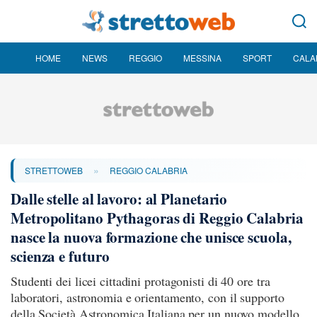
HOME
NEWS
REGGIO
MESSINA
SPORT
CALA
»
STRETTOWEB
REGGIO CALABRIA
Dalle stelle al lavoro: al Planetario
Metropolitano Pythagoras di Reggio Calabria
nasce la nuova formazione che unisce scuola,
scienza e futuro
Studenti dei licei cittadini protagonisti di 40 ore tra
laboratori, astronomia e orientamento, con il supporto
della Società Astronomica Italiana per un nuovo modello