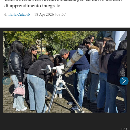
di apprendimento integrato
di
Ilaria Calabrò
18 Apr 2026 | 09:57
1
/
3