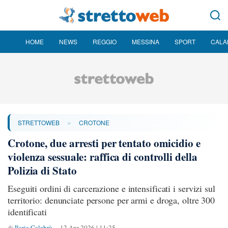
HOME
NEWS
REGGIO
MESSINA
SPORT
CALA
»
STRETTOWEB
CROTONE
Crotone, due arresti per tentato omicidio e
violenza sessuale: raffica di controlli della
Polizia di Stato
Eseguiti ordini di carcerazione e intensificati i servizi sul
territorio: denunciate persone per armi e droga, oltre 300
identificati
di
Ilaria Calabrò
12 Apr 2026 | 11:25