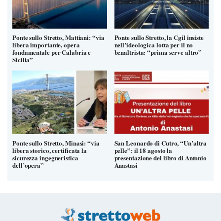
Ponte sullo Stretto, Mattiani: “via
Ponte sullo Stretto, la Cgil insiste
libera importante, opera
nell’ideologica lotta per il no
fondamentale per Calabria e
benaltrista: “prima serve altro”
Sicilia”
Ponte sullo Stretto, Minasi: “via
San Leonardo di Cutro, “Un’altra
libera storico, certificata la
pelle”: il 18 agosto la
sicurezza ingegneristica
presentazione del libro di Antonio
dell’opera”
Anastasi