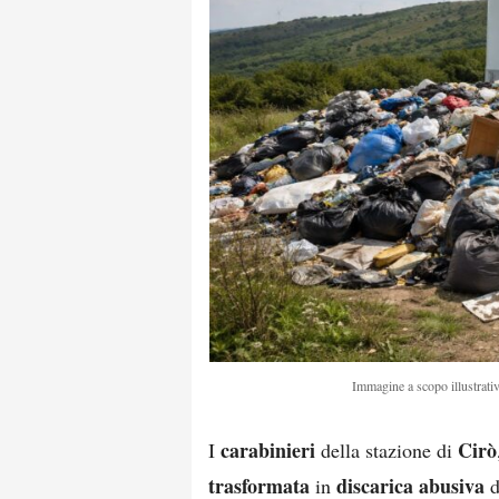
Immagine a scopo illustrativ
carabinieri
Cirò
I
della stazione di
trasformata
discarica abusiva
in
d