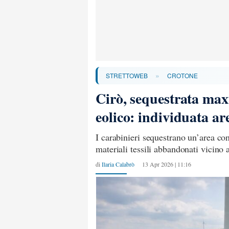
»
STRETTOWEB
CROTONE
Cirò, sequestrata max
eolico: individuata ar
I carabinieri sequestrano un’area con 
materiali tessili abbandonati vicino 
di
Ilaria Calabrò
13 Apr 2026 | 11:16