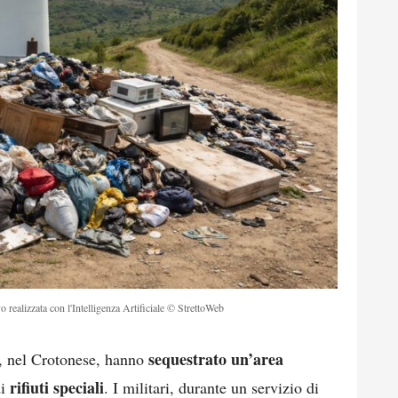
o realizzata con l'Intelligenza Artificiale © StrettoWeb
sequestrato
un’area
, nel Crotonese, hanno
rifiuti speciali
i
. I militari, durante un servizio di