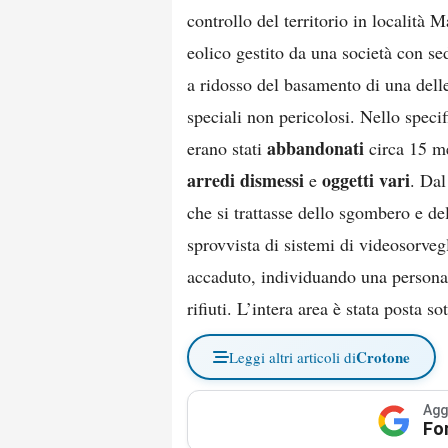
controllo del territorio in località 
eolico gestito da una società con s
a ridosso del basamento di una delle
speciali non pericolosi. Nello speci
abbandonati
erano stati
circa 15 me
arredi dismessi
oggetti vari
e
. Dal
che si trattasse dello sgombero e de
sprovvista di sistemi di videosorvegl
accaduto, individuando una persona 
rifiuti. L’intera area è stata posta s
Crotone
Leggi altri articoli di
Agg
Fo