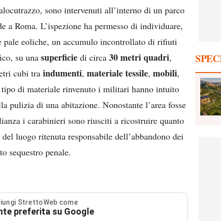
Malocutrazzo, sono intervenuti all’interno di un parco
ede a Roma. L’ispezione ha permesso di individuare,
 pale eoliche, un accumulo incontrollato di rifiuti
superficie
30 metri quadri
fico, su una
di circa
,
SPEC
indumenti
materiale
tessile
mobili
tri cubi tra
,
,
,
 tipo di materiale rinvenuto i militari hanno intuito
lla pulizia di una abitazione. Nonostante l’area fosse
ianza i carabinieri sono riusciti a ricostruire quanto
del luogo ritenuta responsabile dell’abbandono dei
otto sequestro penale.
iungi StrettoWeb come
nte preferita su Google