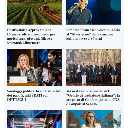
Coltivaitalia approvato alla
È morto Francesco Guccini, addio
Camera: oltre un miliardo per
al “Maestrone” della canzone
agricoltura, giovani, filiere e
italiana: aveva 86 anni
sovranità alimentare
Sondaggi politici: lo stato di salute
Verso il riconoscimento del
dei partiti, tutti i DATI ed i
“Gelato di tradizione italiana”: la
DETTAGLI
proposta di Confartigianato, CNA
e Conpait al Senato