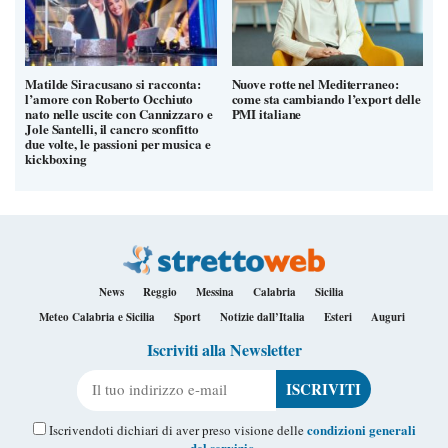
Matilde Siracusano si racconta:
Nuove rotte nel Mediterraneo:
l’amore con Roberto Occhiuto
come sta cambiando l’export delle
nato nelle uscite con Cannizzaro e
PMI italiane
Jole Santelli, il cancro sconfitto
due volte, le passioni per musica e
kickboxing
News
Reggio
Messina
Calabria
Sicilia
Meteo Calabria e Sicilia
Sport
Notizie dall’Italia
Esteri
Auguri
Iscriviti alla Newsletter
Il tuo indirizzo e-mail
condizioni generali
Iscrivendoti dichiari di aver preso visione delle
del servizio
.