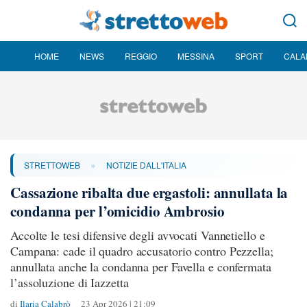
HOME
NEWS
REGGIO
MESSINA
SPORT
CALA
»
STRETTOWEB
NOTIZIE DALL'ITALIA
Cassazione ribalta due ergastoli: annullata la
condanna per l’omicidio Ambrosio
Accolte le tesi difensive degli avvocati Vannetiello e
Campana: cade il quadro accusatorio contro Pezzella;
annullata anche la condanna per Favella e confermata
l’assoluzione di Iazzetta
di
Ilaria Calabrò
23 Apr 2026 | 21:09