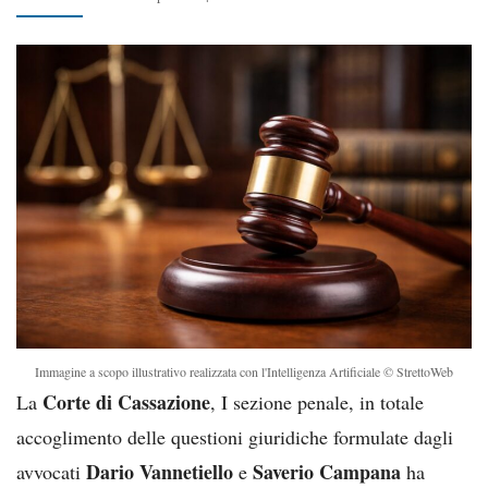
Immagine a scopo illustrativo realizzata con l'Intelligenza Artificiale © StrettoWeb
Corte di Cassazione
La
, I sezione penale, in totale
accoglimento delle questioni giuridiche formulate dagli
Dario Vannetiello
Saverio Campana
avvocati
e
ha