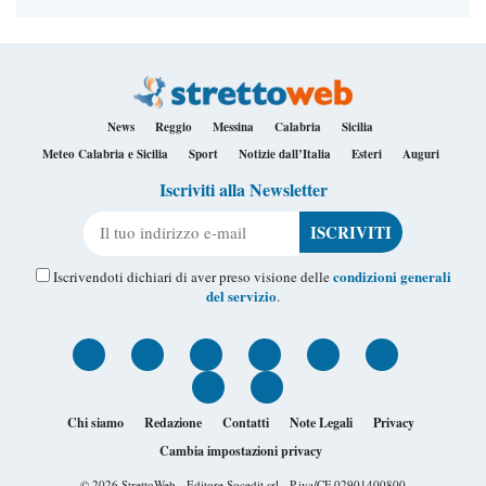
News
Reggio
Messina
Calabria
Sicilia
Meteo Calabria e Sicilia
Sport
Notizie dall’Italia
Esteri
Auguri
Iscriviti alla Newsletter
Il tuo indirizzo e-mail
condizioni generali
Iscrivendoti dichiari di aver preso visione delle
del servizio
.
Chi siamo
Redazione
Contatti
Note Legali
Privacy
Cambia impostazioni privacy
© 2026
StrettoWeb
- Editore Socedit srl - P.iva/CF 02901400800