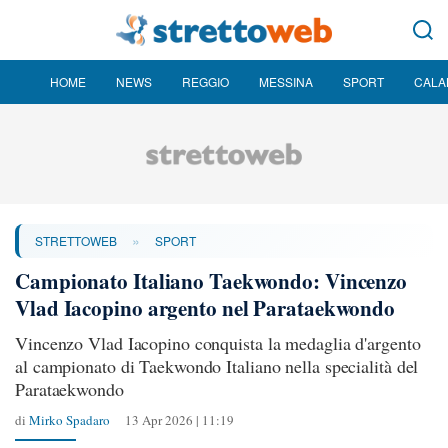
HOME
NEWS
REGGIO
MESSINA
SPORT
CALA
»
STRETTOWEB
SPORT
Campionato Italiano Taekwondo: Vincenzo
Vlad Iacopino argento nel Parataekwondo
Vincenzo Vlad Iacopino conquista la medaglia d'argento
al campionato di Taekwondo Italiano nella specialità del
Parataekwondo
di
Mirko Spadaro
13 Apr 2026 | 11:19