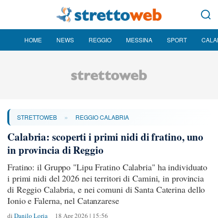
HOME
NEWS
REGGIO
MESSINA
SPORT
CALA
»
STRETTOWEB
REGGIO CALABRIA
Calabria: scoperti i primi nidi di fratino, uno
in provincia di Reggio
Fratino: il Gruppo "Lipu Fratino Calabria" ha individuato
i primi nidi del 2026 nei territori di Camini, in provincia
di Reggio Calabria, e nei comuni di Santa Caterina dello
Ionio e Falerna, nel Catanzarese
di
Danilo Loria
18 Apr 2026 | 15:56