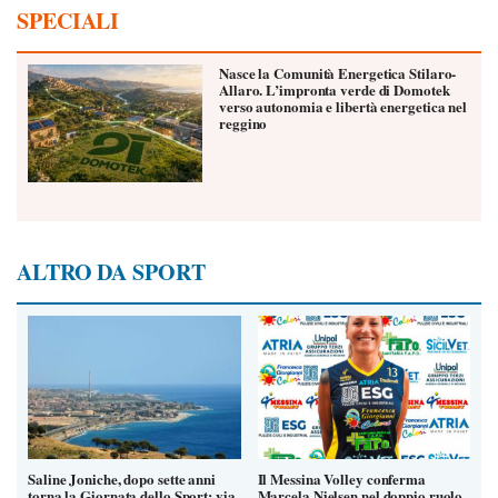
SPECIALI
Nasce la Comunità Energetica Stilaro-
Allaro. L’impronta verde di Domotek
verso autonomia e libertà energetica nel
reggino
ALTRO DA SPORT
Saline Joniche, dopo sette anni
Il Messina Volley conferma
torna la Giornata dello Sport: via
Marcela Nielsen nel doppio ruolo