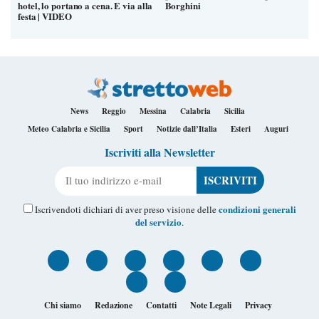
hotel, lo portano a cena. E via alla
Borghini
festa | VIDEO
News
Reggio
Messina
Calabria
Sicilia
Meteo Calabria e Sicilia
Sport
Notizie dall’Italia
Esteri
Auguri
Iscriviti alla Newsletter
Il tuo indirizzo e-mail
condizioni generali
Iscrivendoti dichiari di aver preso visione delle
del servizio
.
Chi siamo
Redazione
Contatti
Note Legali
Privacy