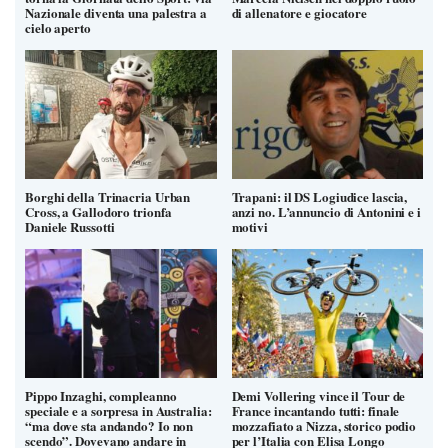
Nazionale diventa una palestra a
di allenatore e giocatore
cielo aperto
Borghi della Trinacria Urban
Trapani: il DS Logiudice lascia,
Cross, a Gallodoro trionfa
anzi no. L’annuncio di Antonini e i
Daniele Russotti
motivi
Pippo Inzaghi, compleanno
Demi Vollering vince il Tour de
speciale e a sorpresa in Australia:
France incantando tutti: finale
“ma dove sta andando? Io non
mozzafiato a Nizza, storico podio
scendo”. Dovevano andare in
per l’Italia con Elisa Longo