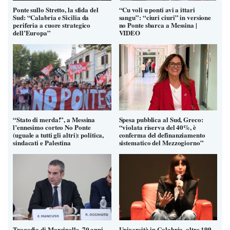
Ponte sullo Stretto, la sfida del
“Cu voli u ponti avi a ittari
Sud: “Calabria e Sicilia da
sangu”: “ciuri ciuri” in versione
periferia a cuore strategico
no Ponte sbarca a Messina |
dell’Europa”
VIDEO
“Stato di merda!”, a Messina
Spesa pubblica al Sud, Greco:
l’ennesimo corteo No Ponte
“violata riserva del 40%, è
(uguale a tutti gli altri): politica,
conferma del definanziamento
sindacati e Palestina
sistematico del Mezzogiorno”
Tragedia di Marcinelle, 70 anni
Università in Calabria, oltre 199