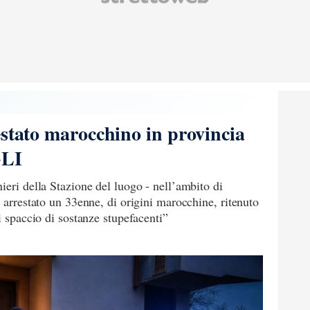
estato marocchino in provincia
GLI
ieri della Stazione del luogo - nell’ambito di
o arrestato un 33enne, di origini marocchine, ritenuto
i spaccio di sostanze stupefacenti”