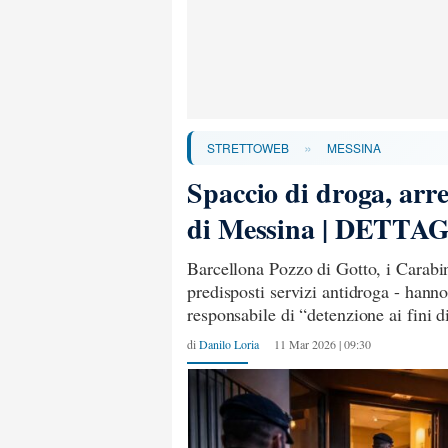
»
STRETTOWEB
MESSINA
Spaccio di droga, arr
di Messina | DETTA
Barcellona Pozzo di Gotto, i Carabin
predisposti servizi antidroga - hann
responsabile di “detenzione ai fini d
di
Danilo Loria
11 Mar 2026 | 09:30