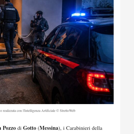
o realizzata con l'Intelligenza Artificiale © StrettoWeb
a Pozzo
Gotto
Messina
di
(
), i Carabinieri della