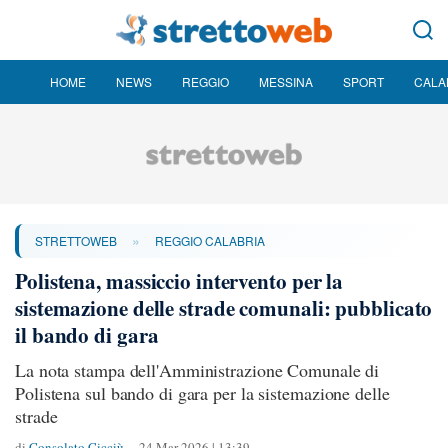
HOME
NEWS
REGGIO
MESSINA
SPORT
CALA
»
STRETTOWEB
REGGIO CALABRIA
Polistena, massiccio intervento per la
sistemazione delle strade comunali: pubblicato
il bando di gara
La nota stampa dell'Amministrazione Comunale di
Polistena sul bando di gara per la sistemazione delle
strade
di
Consolato Cicciù
24 Mar 2026 | 13:39