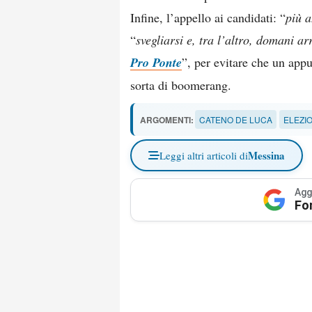
Infine, l’appello ai candidati: “
più 
“
svegliarsi e, tra l’altro, domani ar
Pro Ponte
”, per evitare che un app
sorta di boomerang.
ARGOMENTI:
CATENO DE LUCA
ELEZI
Messina
Leggi altri articoli di
Agg
Fo