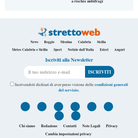
a rischio nubifragi
News
Reggio
Messina
Calabria
Sicilia
Meteo Calabria e Sicilia
Sport
Notizie dall’Italia
Esteri
Auguri
Iscriviti alla Newsletter
Il tuo indirizzo e-mail
condizioni generali
Iscrivendoti dichiari di aver preso visione delle
del servizio
.
Chi siamo
Redazione
Contatti
Note Legali
Privacy
Cambia impostazioni privacy