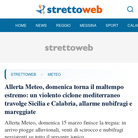
HOME
NEWS
REGGIO
MESSINA
SPORT
CALA
»
STRETTOWEB
METEO
Allerta Meteo, domenica torna il maltempo
estremo: un violento ciclone mediterraneo
travolge Sicilia e Calabria, allarme nubifragi e
mareggiate
Allerta Meteo, domenica 15 marzo finisce la tregua: in
arrivo piogge alluvionali, venti di scirocco e nubifragi
persistenti su tutto il versante jonico