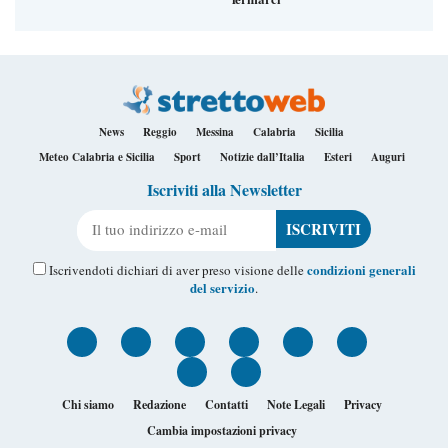
News
Reggio
Messina
Calabria
Sicilia
Meteo Calabria e Sicilia
Sport
Notizie dall’Italia
Esteri
Auguri
Iscriviti alla Newsletter
Il tuo indirizzo e-mail
condizioni generali
Iscrivendoti dichiari di aver preso visione delle
del servizio
.
Chi siamo
Redazione
Contatti
Note Legali
Privacy
Cambia impostazioni privacy