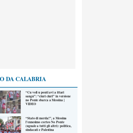
O DA CALABRIA
“Cu voli u ponti avi a ittari
sangu”: “ciuri ciuri” in versione
no Ponte sbarca a Messina |
VIDEO
“Stato di merda!”, a Messina
l’ennesimo corteo No Ponte
(uguale a tutti gli altri): politica,
sindacati e Palestina