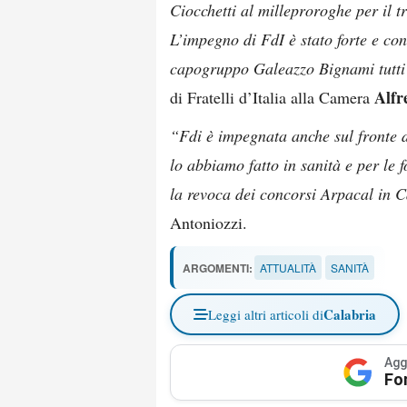
Ciocchetti al milleproroghe per il t
L’impegno di FdI è stato forte e con
capogruppo Galeazzo Bignami tutti i
Alfr
di Fratelli d’Italia alla Camera
“Fdi è impegnata anche sul fronte d
lo abbiamo fatto in sanità e per le 
la revoca dei concorsi Arpacal in Ca
Antoniozzi.
ARGOMENTI:
ATTUALITÀ
SANITÀ
Calabria
Leggi altri articoli di
Agg
Fo