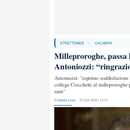
»
STRETTOWEB
CALABRIA
Milleproroghe, passa 
Antoniozzi: “ringrazio 
Antoniozzi: "esprimo soddisfazione
collega Ciocchetti al milleproroghe p
anni"
di
Danilo Loria
22 Gen 2026 | 15:10