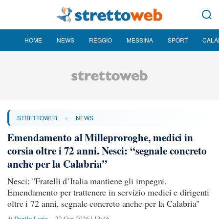
HOME
NEWS
REGGIO
MESSINA
SPORT
CALA
»
STRETTOWEB
NEWS
Emendamento al Milleproroghe, medici in
corsia oltre i 72 anni. Nesci: “segnale concreto
anche per la Calabria”
Nesci: "Fratelli d’Italia mantiene gli impegni.
Emendamento per trattenere in servizio medici e dirigenti
oltre i 72 anni, segnale concreto anche per la Calabria"
di
Danilo Loria
22 Gen 2026 | 13:46