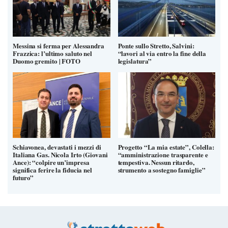
Messina si ferma per Alessandra
Ponte sullo Stretto, Salvini:
Frazzica: l’ultimo saluto nel
“lavori al via entro la fine della
Duomo gremito | FOTO
legislatura”
Schiavonea, devastati i mezzi di
Progetto “La mia estate”, Colella:
Italiana Gas. Nicola Irto (Giovani
“amministrazione trasparente e
Ance): “colpire un’impresa
tempestiva. Nessun ritardo,
significa ferire la fiducia nel
strumento a sostegno famiglie”
futuro”