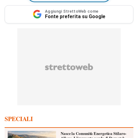
Aggiungi StrettoWeb come
Fonte preferita su Google
SPECIALI
Nasce la Comunità Energetica Stilaro-
Allaro. L’impronta verde di Domotek