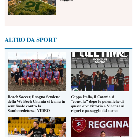
ALTRO DA SPORT
Beach Soccer, il sogno Scudetto
Coppa Italia, il Catania si
della We Bech Catania si ferma in
“consola” dopo le polemiche di
semifinale contro la
queste ore: vittoria a Vicenza ai
Sambenedettese | VIDEO
rigori e passaggio del turno