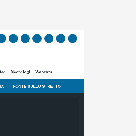
teo
Necrologi
Webcam
IA
PONTE SULLO STRETTO