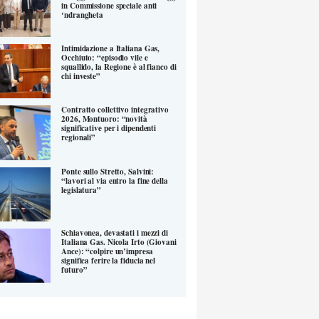
in Commissione speciale anti
‘ndrangheta
Intimidazione a Italiana Gas,
Occhiuto: “episodio vile e
squallido, la Regione è al fianco di
chi investe”
Contratto collettivo integrativo
2026, Montuoro: “novità
significative per i dipendenti
regionali”
Ponte sullo Stretto, Salvini:
“lavori al via entro la fine della
legislatura”
Schiavonea, devastati i mezzi di
Italiana Gas. Nicola Irto (Giovani
Ance): “colpire un’impresa
significa ferire la fiducia nel
futuro”