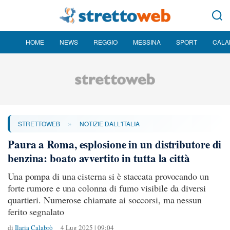
HOME
NEWS
REGGIO
MESSINA
SPORT
CALA
»
STRETTOWEB
NOTIZIE DALL'ITALIA
Paura a Roma, esplosione in un distributore di
benzina: boato avvertito in tutta la città
Una pompa di una cisterna si è staccata provocando un
forte rumore e una colonna di fumo visibile da diversi
quartieri. Numerose chiamate ai soccorsi, ma nessun
ferito segnalato
di
Ilaria Calabrò
4 Lug 2025 | 09:04