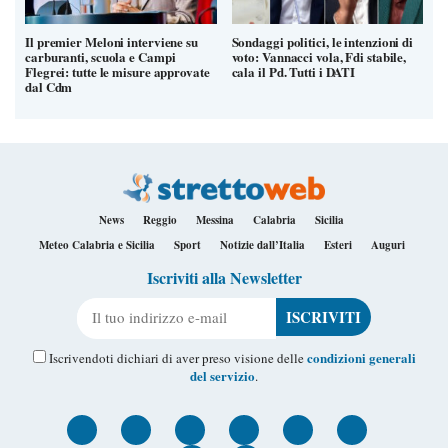
Il premier Meloni interviene su
Sondaggi politici, le intenzioni di
carburanti, scuola e Campi
voto: Vannacci vola, Fdi stabile,
Flegrei: tutte le misure approvate
cala il Pd. Tutti i DATI
dal Cdm
News
Reggio
Messina
Calabria
Sicilia
Meteo Calabria e Sicilia
Sport
Notizie dall’Italia
Esteri
Auguri
Iscriviti alla Newsletter
Il tuo indirizzo e-mail
condizioni generali
Iscrivendoti dichiari di aver preso visione delle
del servizio
.