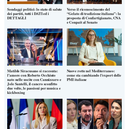
Sondaggi politici: lo stato di salute
Verso il riconoscimento del
dei partiti, tutti i DATI ed i
“Gelato di tradizione italiana”: la
DETTAGLI
proposta di Confartigianato, CNA
e Conpait al Senato
Matilde Siracusano si racconta:
Nuove rotte nel Mediterraneo:
l’amore con Roberto Occhiuto
come sta cambiando l’export delle
nato nelle uscite con Cannizzaro e
PMI italiane
Jole Santelli, il cancro sconfitto
due volte, le passioni per musica e
kickboxing