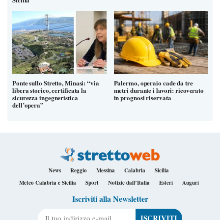
Ponte sullo Stretto, Minasi: “via
Palermo, operaio cade da tre
libera storico, certificata la
metri durante i lavori: ricoverato
sicurezza ingegneristica
in prognosi riservata
dell’opera”
News
Reggio
Messina
Calabria
Sicilia
Meteo Calabria e Sicilia
Sport
Notizie dall’Italia
Esteri
Auguri
Iscriviti alla Newsletter
Il tuo indirizzo e-mail