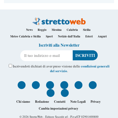
News
Reggio
Messina
Calabria
Sicilia
Meteo Calabria e Sicilia
Sport
Notizie dall’Italia
Esteri
Auguri
Iscriviti alla Newsletter
Il tuo indirizzo e-mail
condizioni generali
Iscrivendoti dichiari di aver preso visione delle
del servizio
.
Chi siamo
Redazione
Contatti
Note Legali
Privacy
Cambia impostazioni privacy
© 2026
StrettoWeb
- Editore Socedit srl - P.iva/CF 02901400800