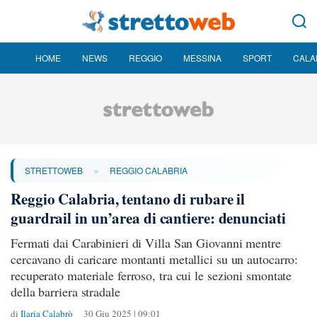
HOME
NEWS
REGGIO
MESSINA
SPORT
CALA
»
STRETTOWEB
REGGIO CALABRIA
Reggio Calabria, tentano di rubare il
guardrail in un’area di cantiere: denunciati
Fermati dai Carabinieri di Villa San Giovanni mentre
cercavano di caricare montanti metallici su un autocarro:
recuperato materiale ferroso, tra cui le sezioni smontate
della barriera stradale
di
Ilaria Calabrò
30 Giu 2025 | 09:01