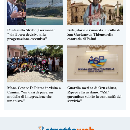
Ponte sullo Stretto, Germanà:
Fede, storia e rinascita: il culto di
“via libera decisivo alla
San Gaetano da Thiene nella
progettazione esecutiva”
contrada di Palmi
Mons. Cesare Di Pietro in visita a
Guardia medica di Ortì chiusa,
Camini: “un’oasi di pace, un
Ripepi e Ieracitano: “ASP
modello di integrazione che
garantisca subito la continuità del
umanizza”
servizio”