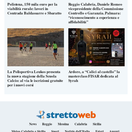
Polistena, 150 mila euro per la
Reggio Calabria, Daniele Romeo
viabilità rurale: lavori in
vicepresidente della Commissione
Contrada Baldassarre e Sbaratto
Controllo e Garanzia. Palmara:
“riconoscimento a esperienza e
affidabilità”
La Polisportiva Leukos presenta
Ardore, a “Calici al castello” la
la nuova stagione della Scuola
masterclass FISAR dedicata al
Calcio: al via le iscrizioni gratuite
Syrah
per i nuovi corsi
News
Reggio
Messina
Calabria
Sicilia
Meteo Calabria e Sicilia
Sport
Notizie dall’Italia
Esteri
Auguri