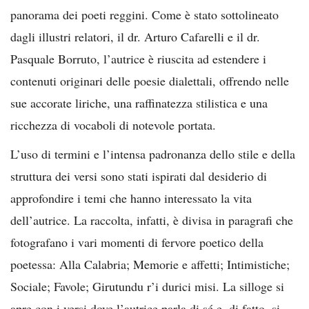
panorama dei poeti reggini. Come è stato sottolineato
dagli illustri relatori, il dr. Arturo Cafarelli e il dr.
Pasquale Borruto, l’autrice è riuscita ad estendere i
contenuti originari delle poesie dialettali, offrendo nelle
sue accorate liriche, una raffinatezza stilistica e una
ricchezza di vocaboli di notevole portata.
L’uso di termini e l’intensa padronanza dello stile e della
struttura dei versi sono stati ispirati dal desiderio di
approfondire i temi che hanno interessato la vita
dell’autrice. La raccolta, infatti, è divisa in paragrafi che
fotografano i vari momenti di fervore poetico della
poetessa: Alla Calabria; Memorie e affetti; Intimistiche;
Sociale; Favole; Girutundu r’i durici misi. La silloge si
apre con i versi dove l’autrice parla di sé e, di fatto, si