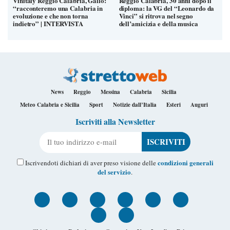
Vinitaly Reggio Calabria, Gallo:
Reggio Calabria, 30 anni dopo il
“racconteremo una Calabria in
diploma: la VG del “Leonardo da
evoluzione e che non torna
Vinci” si ritrova nel segno
indietro” | INTERVISTA
dell’amicizia e della musica
News
Reggio
Messina
Calabria
Sicilia
Meteo Calabria e Sicilia
Sport
Notizie dall’Italia
Esteri
Auguri
Iscriviti alla Newsletter
Il tuo indirizzo e-mail
condizioni generali
Iscrivendoti dichiari di aver preso visione delle
del servizio
.