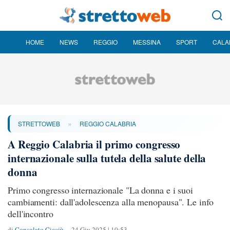
HOME
NEWS
REGGIO
MESSINA
SPORT
CALA
»
STRETTOWEB
REGGIO CALABRIA
A Reggio Calabria il primo congresso
internazionale sulla tutela della salute della
donna
Primo congresso internazionale "La donna e i suoi
cambiamenti: dall'adolescenza alla menopausa". Le info
dell'incontro
di
Consolato Cicciù
24 Giu 2025 | 10:53