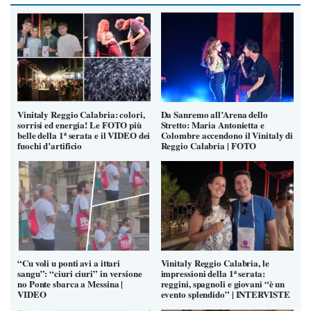
Vinitaly Reggio Calabria: colori,
Da Sanremo all’Arena dello
sorrisi ed energia! Le FOTO più
Stretto: Maria Antonietta e
belle della 1ª serata e il VIDEO dei
Colombre accendono il Vinitaly di
fuochi d’artificio
Reggio Calabria | FOTO
“Cu voli u ponti avi a ittari
Vinitaly Reggio Calabria, le
sangu”: “ciuri ciuri” in versione
impressioni della 1ª serata:
no Ponte sbarca a Messina |
reggini, spagnoli e giovani “è un
VIDEO
evento splendido” | INTERVISTE