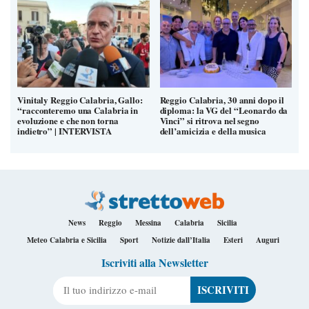
Vinitaly Reggio Calabria, Gallo:
Reggio Calabria, 30 anni dopo il
“racconteremo una Calabria in
diploma: la VG del “Leonardo da
evoluzione e che non torna
Vinci” si ritrova nel segno
indietro” | INTERVISTA
dell’amicizia e della musica
News
Reggio
Messina
Calabria
Sicilia
Meteo Calabria e Sicilia
Sport
Notizie dall’Italia
Esteri
Auguri
Iscriviti alla Newsletter
Il tuo indirizzo e-mail