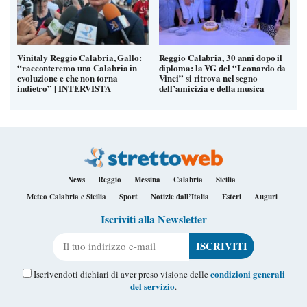
Vinitaly Reggio Calabria, Gallo:
Reggio Calabria, 30 anni dopo il
“racconteremo una Calabria in
diploma: la VG del “Leonardo da
evoluzione e che non torna
Vinci” si ritrova nel segno
indietro” | INTERVISTA
dell’amicizia e della musica
News
Reggio
Messina
Calabria
Sicilia
Meteo Calabria e Sicilia
Sport
Notizie dall’Italia
Esteri
Auguri
Iscriviti alla Newsletter
Il tuo indirizzo e-mail
condizioni generali
Iscrivendoti dichiari di aver preso visione delle
del servizio
.