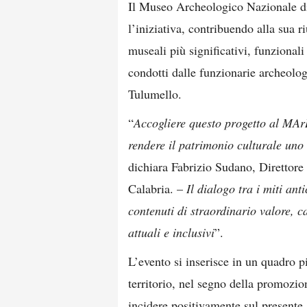
Il Museo Archeologico Nazionale di
l’iniziativa, contribuendo alla sua ri
museali più significativi, funzionali 
condotti dalle funzionarie archeol
Tulumello.
“
Accogliere questo progetto al MArR
rendere il patrimonio culturale uno 
dichiara Fabrizio Sudano, Direttor
Calabria. –
Il dialogo tra i miti ant
contenuti di straordinario valore, 
attuali e inclusivi
”.
L’evento si inserisce in un quadro p
territorio, nel segno della promozio
incidere positivamente sul presente,