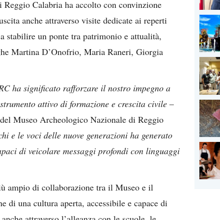
 Reggio Calabria ha accolto con convinzione
uscita anche attraverso visite dedicate ai reperti
a stabilire un ponte tra patrimonio e attualità,
oghe Martina D’Onofrio, Maria Raneri, Giorgia
C ha significato rafforzare il nostro impegno a
strumento attivo di formazione e crescita civile
–
e del Museo Archeologico Nazionale di Reggio
ichi e le voci delle nuove generazioni ha generato
capaci di veicolare messaggi profondi con linguaggi
iù ampio di collaborazione tra il Museo e il
ne di una cultura aperta, accessibile e capace di
 anche attraverso l’alleanza con le scuole, le