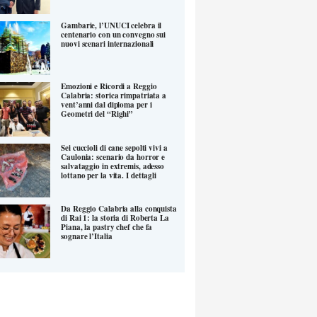
Gambarie, l’UNUCI celebra il
centenario con un convegno sui
nuovi scenari internazionali
Emozioni e Ricordi a Reggio
Calabria: storica rimpatriata a
vent’anni dal diploma per i
Geometri del “Righi”
Sei cuccioli di cane sepolti vivi a
Caulonia: scenario da horror e
salvataggio in extremis, adesso
lottano per la vita. I dettagli
Da Reggio Calabria alla conquista
di Rai 1: la storia di Roberta La
Piana, la pastry chef che fa
sognare l’Italia