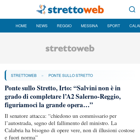
HOME
NEWS
REGGIO
MESSINA
SPORT
CALA
»
STRETTOWEB
PONTE SULLO STRETTO
Ponte sullo Stretto, Irto: “Salvini non è in
grado di completare l’A2 Salerno-Reggio,
figuriamoci la grande opera…”
Il senatore attacca: “chiedono un commissario per
l’autostrada, segno del fallimento del ministro. La
Calabria ha bisogno di opere vere, non di illusioni costose
e fuori norma”