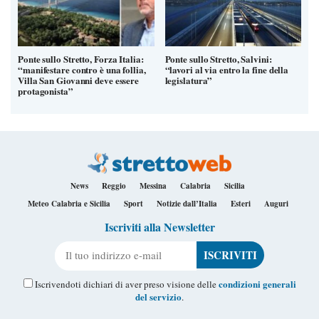
Ponte sullo Stretto, Forza Italia:
Ponte sullo Stretto, Salvini:
“manifestare contro è una follia,
“lavori al via entro la fine della
Villa San Giovanni deve essere
legislatura”
protagonista”
News
Reggio
Messina
Calabria
Sicilia
Meteo Calabria e Sicilia
Sport
Notizie dall’Italia
Esteri
Auguri
Iscriviti alla Newsletter
Il tuo indirizzo e-mail
condizioni generali
Iscrivendoti dichiari di aver preso visione delle
del servizio
.