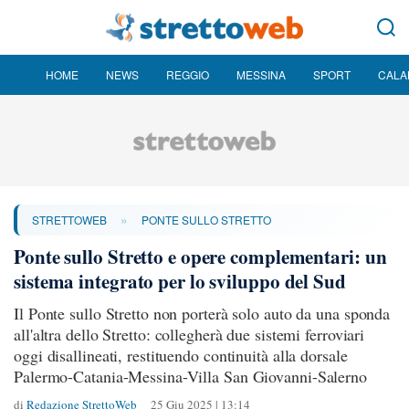
HOME
NEWS
REGGIO
MESSINA
SPORT
CALA
»
STRETTOWEB
PONTE SULLO STRETTO
Ponte sullo Stretto e opere complementari: un
sistema integrato per lo sviluppo del Sud
Il Ponte sullo Stretto non porterà solo auto da una sponda
all'altra dello Stretto: collegherà due sistemi ferroviari
oggi disallineati, restituendo continuità alla dorsale
Palermo-Catania-Messina-Villa San Giovanni-Salerno
di
Redazione StrettoWeb
25 Giu 2025 | 13:14