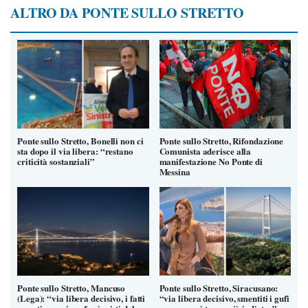
ALTRO DA PONTE SULLO STRETTO
Ponte sullo Stretto, Bonelli non ci
Ponte sullo Stretto, Rifondazione
sta dopo il via libera: “restano
Comunista aderisce alla
criticità sostanziali”
manifestazione No Ponte di
Messina
Ponte sullo Stretto, Mancuso
Ponte sullo Stretto, Siracusano:
(Lega): “via libera decisivo, i fatti
“via libera decisivo, smentiti i gufi