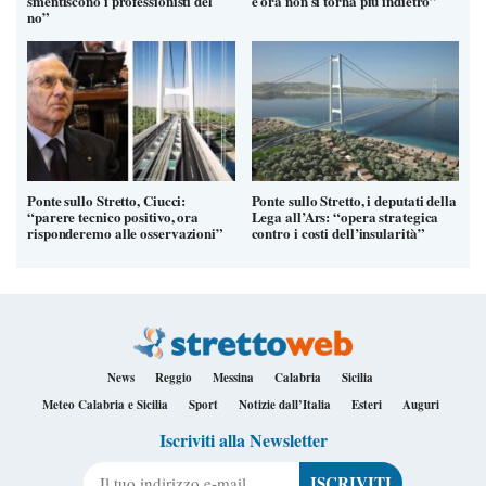
smentiscono i professionisti del
e ora non si torna più indietro”
no”
Ponte sullo Stretto, Ciucci:
Ponte sullo Stretto, i deputati della
“parere tecnico positivo, ora
Lega all’Ars: “opera strategica
risponderemo alle osservazioni”
contro i costi dell’insularità”
News
Reggio
Messina
Calabria
Sicilia
Meteo Calabria e Sicilia
Sport
Notizie dall’Italia
Esteri
Auguri
Iscriviti alla Newsletter
Il tuo indirizzo e-mail