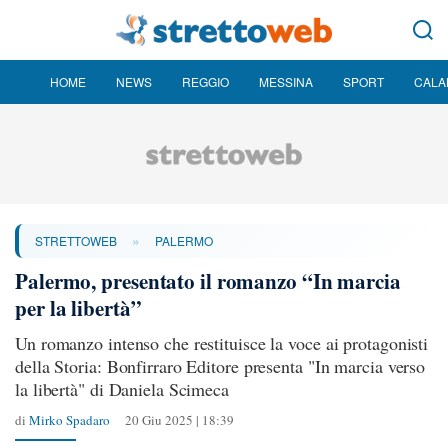
HOME
NEWS
REGGIO
MESSINA
SPORT
CALA
»
STRETTOWEB
PALERMO
Palermo, presentato il romanzo “In marcia
per la libertà”
Un romanzo intenso che restituisce la voce ai protagonisti
della Storia: Bonfirraro Editore presenta "In marcia verso
la libertà" di Daniela Scimeca
di
Mirko Spadaro
20 Giu 2025 | 18:39