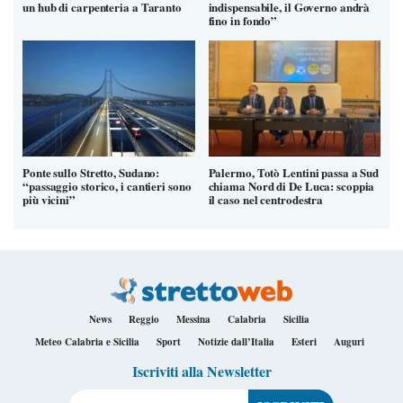
un hub di carpenteria a Taranto
indispensabile, il Governo andrà
fino in fondo”
Ponte sullo Stretto, Sudano:
Palermo, Totò Lentini passa a Sud
“passaggio storico, i cantieri sono
chiama Nord di De Luca: scoppia
più vicini”
il caso nel centrodestra
News
Reggio
Messina
Calabria
Sicilia
Meteo Calabria e Sicilia
Sport
Notizie dall’Italia
Esteri
Auguri
Iscriviti alla Newsletter
Il tuo indirizzo e-mail